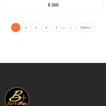
$ 260
Paginación
…
Página actual
Página
Página
Página
Página
Siguiente página
Última página
1
2
3
4
5
››
Último »