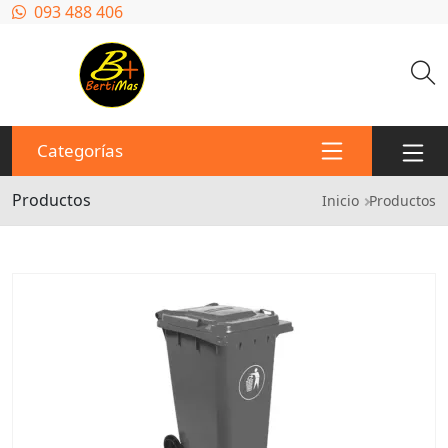
Pasar al contenido principal
093 488 406
Categorías
Productos
Ruta de n
Inicio
Productos