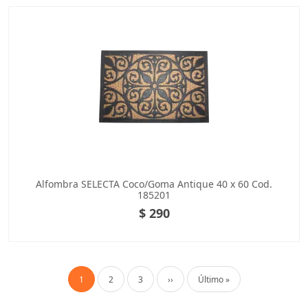
Alfombra SELECTA Coco/Goma Antique 40 x 60 Cod.
185201
$ 290
Paginación
Página actual
Página
Página
Siguiente página
Última página
1
2
3
››
Último »